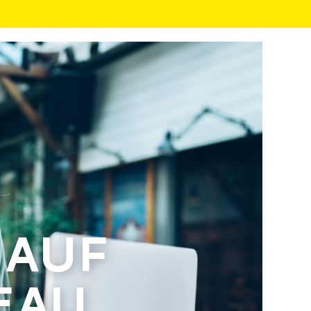
 AUF
EAU